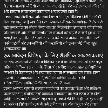
विशेषज्ञ समयावधि में, उन्हें उपकरणों का नवीकरण, सुनिश्चित करना कि
वे संगठनात्मक नीतियों का पालन कर रहे हैं, और नई उपकरणों की खोज
और विकास में योगदान करने की आवश्यकता होती है।
इनकी कार्य शैली तथा भूमिकाएं निश्चय ही बहुत विभिन्न होती हैं, ऐसे ही
मेरा एक अनुभव है जब मैंने एक अस्पताल में कार्यरत आवेदन विशेषज्ञ से
मुझे मुलाकात का मौका मिला था। वह नित्यनवीन उपकरणों की खोजने,
प्रशिक्षण देने और उपयोगकर्ताओं के सामर्थ्य को बढ़ाने में लगे हुए थे। वह
वाकई अद्भुत और संवेदनशील ध्यान देने वाला प्रोफेसर था, और उनकी
कठिनाईयाँ और उपलब्धियों की कहानियों को सुनना मेरे लिए बहुत
आनंददायक था।
एक आवेदन विशेषज्ञ के लिए शैक्षणिक आवश्यकताएं
स्वास्थ्य उपकरणों में आवेदन विशेषज्ञ बनने का विचार कर रहे हैं?? बहुत
बढ़िया!! लेकिन इस यात्रा में, शिक्षा और प्रशिक्षण एक महत्वपूर्ण भूमिका
निभाती है। वैज्ञानिक और तकनीकी विषयों में स्नातक की उपाधि होना
आमतौर पर आवश्यक होता है, जैसे कि यांत्रिक अभियांत्रिकी,
इलेक्त्रॉनिक्स अभियांत्रिकी, या स्वास्थ्य विज्ञान।
इसके अलावा, बहुत से संस्थान पदवीधारी को उच्चतर शिक्षा और प्रशिक्षण
प्रदान करते हैं, क्योंकि उन्हें स्वास्थ्य उपकरणों का नवीनतम ज्ञान होना
चाहिए। एक बात मैं आपको यहां बता दूं, तकनीकी शिक्षा ही सब कुछ नहीं
है। आवेदन विशेषज्ञ के रूप में, हमें सुविधाजनक टीम नेतृत्व और संवाद