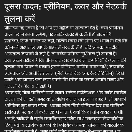
दूसरा कदम: प्रीमियम, कवर और नेटवर्क
तुलना करें
प्रीमियम वह रकम है जो आप हर महीने या सालाना देते हैं। कम प्रीमियम
वाला प्लान सस्ता लगेगा, पर उसके कवर में कटौती हो सकती है।
इसलिए, सिर्फ कीमत पर नहीं, बल्कि कवर की सीमा पर ध्यान दें। देखें कि
कौन-से अस्पताल आपके शहर में नेटवर्क में हैं। यदि आपका पसंदीदा
अस्पताल नेटवर्क में नहीं है, तो क्लेम प्रक्रिया मुश्किल हो सकती है।
एक अच्छा तरीका है कि तीन-चार लोकप्रिय बीमा कंपनियों के प्लान की
तुलना एक टेबल में बनाएं। इसमें प्रीमियम, वार्षिक कवर राशि, नेटवर्केड
अस्पताल और अतिरिक्त लाभ (जैसे हेल्थ चेक‑अप, टेलीमेडिसिन) लिखें।
इससे आप झटपट पता लगा पाएंगे कि कौन सा प्लान आपके बजट और
जरूरतों के हिसाब से सही है।
ध्यान रखें, बीमा पॉलिसी पढ़ते समय ‘क्लेम एंटीसेप्शन’ और ‘नॉन‑कवरेज
एरिया’ को भी देखें। अगर कोई विशेष बीमारी या इलाज बाहर है, तो आपको
अतिरिक्त सुट जाना पड़ेगा। अक्सर लोग सिर्फ प्रीमियम देख कर पॉलिसी
खरीदते हैं, पर बाद में क्लेम रद्द हो जाता है क्योंकि वो चीज़ कवर नहीं थी।
अंत में, खरीदने से पहले क्वालिफाइड एजेंट या ऑनलाइन प्लेटफ़ॉर्म पर
रिव्यू पढ़ें। वास्तविक ग्राहकों की फीडबैक आपको योजना की वास्तविक
कार्यक्षमता बताती है। अगर कोई एजेंट बहुत जल्द-से-जल्द साइन‑अप