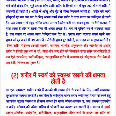
आश्चर्यजनक बात तो यह है कि सारे अंग, उपांग, मन और इन्द्रियों के बीच आपसी तालमेल।
यदि कोई तीक्ष्ण पिन, सुई अथवा काँच आदि शरीर के किसी भाग में चुभ जाए तो सारे शरीर में
कंपकंपी हो जाती है। आँखों से आँसू और मुँह से चीख निकलने लगती है। शरीर की सारी
इन्द्रियाँ एवं मन क्षण भर के लिए अपना कार्य रोक शरीर के उस स्थान पर केन्द्रित हो जाते
हैं। उस समय न तो मधुर संगीत अच्छा लगता है और न ही मन-भावन दृश्य। न हँसी मजाक में
मजा आता है और न खाना-पीना भी अच्छा लगता है। मन जो दुनियाँ भर में भटकता रहता
है, उस स्थान पर अपना ध्यान केन्द्रित कर देता है। हमारा सारा प्रयास सबसे पहले उस
चुभन को दूर करने में लग जाता है। जैसे ही चुभन दूर होती है, हम राहत का अनुभव करते हैं।
जिस शरीर में इतना आपसी सहयोग, समन्वय, समर्पण, अनुशासन और तालमेल हो अर्थात्
शरीर के किसी एक भाग में दर्द, पीड़ा और कष्ट होने की स्थिति में सारा शरीर प्रभावित हो तो
क्या ऐसे स्वचलित, स्वनियन्त्रित, स्वानुशासित शरीर में असाध्य एवं संक्रामक रोग पैदा हो
सकते हैं? चिन्तन का प्रश्न है।
(2) शरीर में स्वयं को स्वस्थ रखने की क्षमता
होती है
हम एक साधारण मशीन बनाते हैं उसको भी खराब होने से बचाने के लिए उसमें आवश्यक
सुरक्षात्मक प्रबन्ध करते हैं। तब विश्व के सर्वश्रेष्ठ मानव शरीर रूपी यंत्र में रोग से बचने हेतु
आवश्यक सुरक्षा व्यवस्था न हो कैसे सम्भव है? मानव जीवन अनमोल है, अतः उसका दुरुपयोग
न करें। वर्तमान की उपेक्षा भविष्य में परेशानी का कारण बन सकती है। वास्तव में
हमारे
अज्ञान,अविवेक, असंयमित, अनियंत्रित, अप्राकृतिक जीवन चर्या के कारण जब शरीर की