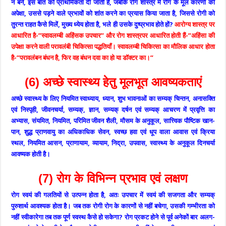
न बनें, इस बात को प्राथमिकता दी जाती है, जबकि रोग शास्त्र में रोग के मूल कारणों की
अपेक्षा, उससे पड़ने वाले प्रभावों को शांत करने का प्रयास किया जाता है, जिससे रोगी को
तुरन्त राहत कैसे मिलें, मुख्य ध्येय होता है, भले ही उसके दुष्प्रभाव होते हों?
आरोग्य शास्त्र पर
आधारित है-”स्वावलम्बी अहिंसक उपचार” और रोग शास्त्रपर आधारित होती हैं-”अहिंसा की
उपेक्षा करने वाली परावलंबी चिकित्सा पद्धतियाँ। स्वावलम्बी चिकित्सा का मौलिक आधार होता
है-”परावलंबन बंधन है, फिर वह बंधन दवा का हो या डॉक्टर का।”
(6) अच्छे स्वास्थ्य हेतु मूलभूत आवष्यकताएं
अच्छे स्वास्थ्य के लिए नियमित स्वाध्याय, ध्यान, शुभ भावनाओं का सम्यक् चिन्तन, अनासक्ति
एवं निस्पृही, जीवनचर्या, सम्यक्, ज्ञान, सम्यक् दर्षन एवं सम्यक् आचरण में प्रवृत्ति का
अभ्यास, संयमित, नियमित, परिमित जीवन शैली, मौसम के अनुकूल, सात्त्विक पौष्टिक खान-
पान, शुद्ध प्राणवायु का अधिकाधिक सेवन, स्वच्छ हवा एवं धूप वाला आवास एवं क्रिया
स्थल, नियमित आसन, प्राणायाम, व्यायाम, निद्रा, उपवास, स्वास्थ्य के अनुकूल दिनचर्या
आवष्यक होती है।
(7) रोग के विभिन्न प्रभाव एवं लक्षण
रोग स्वयं की गलतियों से उत्पन्न होता है, अतः उपचार में स्वयं की सजगता और सम्यक्
पुरुशार्थ आवश्यक होता है। जब तक रोगी रोग के कारणों से नहीं बचेगा, उसकी गम्भीरता को
नहीं स्वीकारेगा तब तक पूर्ण स्वस्थ कैसे हो सकेगा? रोग प्रकट होने से पूर्व अनेकों बार अलग-