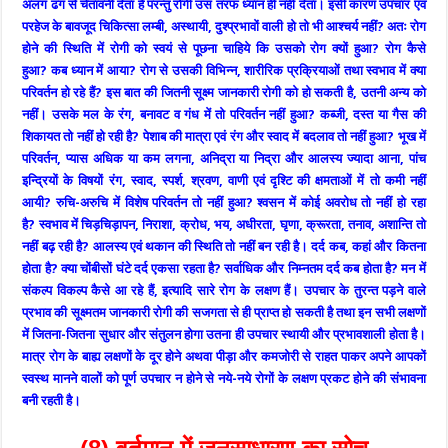
अलग ढंग से चेतावनी देता है परन्तु रोगी उस तरफ ध्यान ही नहीं देता। इसी कारण उपचार एवं
परहेज के बावजूद चिकित्सा लम्बी, अस्थायी, दुश्प्रभावों वाली हो तो भी आश्चर्य नहीं? अतः रोग
होने की स्थिति में रोगी को स्वयं से पूछना चाहिये कि उसको रोग क्यों हुआ? रोग कैसे
हुआ? कब ध्यान में आया? रोग से उसकी विभिन्न, शारीरिक प्रक्रियाओं तथा स्वभाव में क्या
परिवर्तन हो रहे हैं? इस बात की जितनी सूक्ष्म जानकारी रोगी को हो सकती है, उतनी अन्य को
नहीं। उसके मल के रंग, बनावट व गंध में तो परिवर्तन नहीं हुआ? कब्जी, दस्त या गैस की
शिकायत तो नहीं हो रही है? पेशाब की मात्रा एवं रंग और स्वाद में बदलाव तो नहीं हुआ? भूख में
परिवर्तन, प्यास अधिक या कम लगना, अनिद्रा या निद्रा और आलस्य ज्यादा आना, पांच
इन्द्रियों के विषयों रंग, स्वाद, स्पर्श, श्रवण, वाणी एवं दृश्टि की क्षमताओं में तो कमी नहीं
आयी? रुचि-अरुचि में विशेष परिवर्तन तो नहीं हुआ? श्वसन में कोई अवरोध तो नहीं हो रहा
है? स्वभाव में चिड़चिड़ापन, निराशा, क्रोध, भय, अधीरता, घृणा, क्रूरता, तनाव, अशान्ति तो
नहीं बढ़ रही है? आलस्य एवं थकान की स्थिति तो नहीं बन रही है। दर्द कब, कहां और कितना
होता है? क्या चोंबीसों घंटे दर्द एकसा रहता है? सर्वाधिक और निम्नतम दर्द कब होता है? मन में
संकल्प विकल्प कैसे आ रहे हैं, इत्यादि सारे रोग के लक्षण हैं। उपचार के तुरन्त पड़ने वाले
प्रभाव की सूक्ष्मतम जानकारी रोगी की सजगता से ही प्राप्त हो सकती है तथा इन सभी लक्षणों
में जितना-जितना सुधार और संतुलन होगा उतना ही उपचार स्थायी और प्रभावशाली होता है।
मात्र रोग के बाह्य लक्षणों के दूर होने अथवा पीड़ा और कमजोरी से राहत पाकर अपने आपकों
स्वस्थ मानने वालों को पूर्ण उपचार न होने से नये-नये रोगों के लक्षण प्रकट होने की संभावना
बनी रहती है।