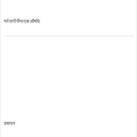
गर्म पानी पीना एक औषधि
उषापान