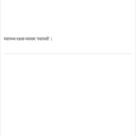
स्वास्थ्य-रक्षक व्यायाम ‘स्वायसो’।
स्वास्थ्य हेतु स्वयं की सजगता आवश्यक