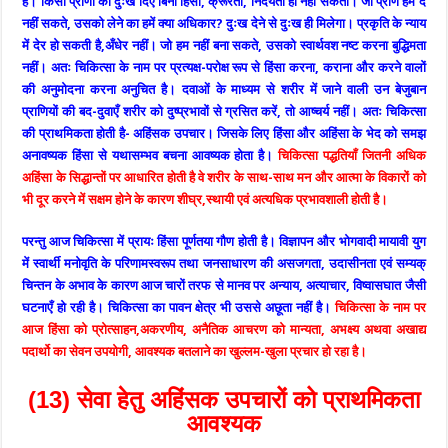
है। किसी प्राणी को दुःख दिए बिना हिंसा, क्रूरता, निर्दयता हो नहीं सकती। जो प्राण हम दे
नहीं सकते, उसको लेने का हमें क्या अधिकार? दुःख देने से दुःख ही मिलेगा। प्रकृति के न्याय
में देर हो सकती है,अँधेर नहीं। जो हम नहीं बना सकते, उसको स्वार्थवश नष्ट करना बुद्धिमता
नहीं। अतः चिकित्सा के नाम पर प्रत्यक्ष-परोक्ष रूप से हिंसा करना, कराना और करने वालों
की अनुमोदना करना अनुचित है। दवाओं के माध्यम से शरीर में जाने वाली उन बेजुबान
प्राणियों की बद-दुवाएँ शरीर को दुष्प्रभावों से ग्रसित करें, तो आष्चर्य नहीं। अतः चिकित्सा
की प्राथमिकता होती है- अहिंसक उपचार। जिसके लिए हिंसा और अहिंसा के भेद को समझ
अनावष्यक हिंसा से यथासम्भव बचना आवष्यक होता है।
चिकित्सा पद्धतियाँ जितनी अधिक
अहिंसा के सिद्धान्तों पर आधारित होती है वे शरीर के साथ-साथ मन और आत्मा के विकारों को
भी दूर करने में सक्षम होने के कारण शीघ्र,स्थायी एवं अत्यधिक प्रभावशाली होती है।
परन्तु आज चिकित्सा में प्रायः हिंसा पूर्णतया गौण होती है। विज्ञापन और भोगवादी मायावी युग
में स्वार्थी मनोवृति के परिणामस्वरूप तथा जनसाधारण की असजगता, उदासीनता एवं सम्यक्
चिन्तन के अभाव के कारण आज चारों तरफ से मानव पर अन्याय, अत्याचार, विष्वासघात जैसी
घटनाएँ हो रही है। चिकित्सा का पावन क्षेत्र भी उससे अछूता नहीं है।
चिकित्सा के नाम पर
आज हिंसा को प्रोत्साहन,अकरणीय, अनैतिक आचरण को मान्यता, अभक्ष्य अथवा अखाद्य
पदार्थो का सेवन उपयोगी, आवश्यक बतलाने का खुल्लम-खुला प्रचार हो रहा है।
(13) सेवा हेतु अहिंसक उपचारों को प्राथमिकता
आवश्यक