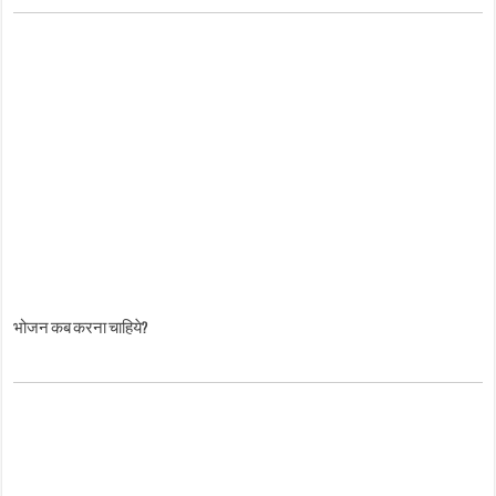
भोजन कब करना चाहिये?