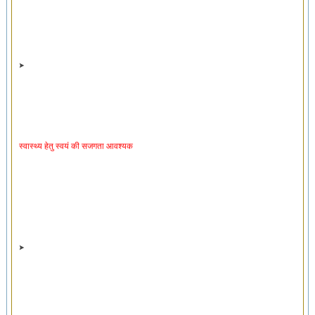
स्वास्थ्य हेतु स्वयं की सजगता आवश्यक
स्वास्थ्यरक्षक व्यायाम ‘स्वायसो’