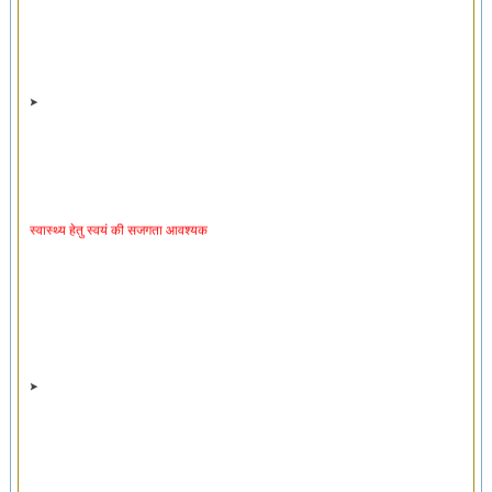
स्वास्थ्य हेतु स्वयं की सजगता आवश्यक
स्वास्थ्यरक्षक व्यायाम ‘स्वायसो’