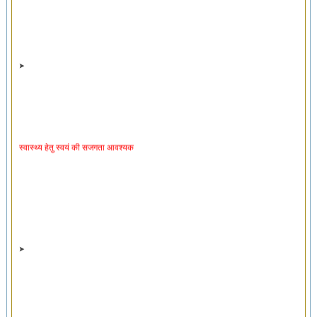
स्वास्थ्य हेतु स्वयं की सजगता आवश्यक
स्वास्थ्यरक्षक व्यायाम ‘स्वायसो’