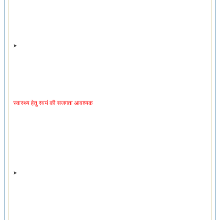
स्वास्थ्य हेतु स्वयं की सजगता आवश्यक
स्वास्थ्यरक्षक व्यायाम ‘स्वायसो’