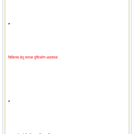
चिकित्सा हेतु व्यापक दृष्टिकोण आवश्यक
उपचार हेतु रोगी की प्राथमिकताएँ