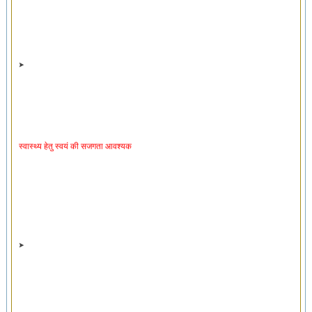
स्वास्थ्य हेतु स्वयं की सजगता आवश्यक
स्वास्थ्यरक्षक व्यायाम ‘स्वायसो’