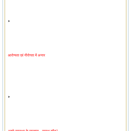
आरोग्यता एवं नीरोगता में अन्तर
अच्छे स्वास्थ्य के मापदण्ड – स्वस्थ कौन?