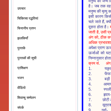
मनुष्य की जन्म 
है। जब तक वह अं
उपचार
मनुष्य की मृत्यु
इसी कारण किसी व्
चिकित्सा पद्धतियां
चले जाते हैं, क
दूसरा होता है।
चिन्तनीय प्रश्न
जाती है, उसी प
अंग को, ठीक क
झलकियाँ
अधिक प्रभावशा
अपेक्षा प्राण ऊ
पुस्तकें
ऊर्जाओं को घटा
निम्नानुसार होत
पुस्तकों की सूची
क्रम सं. अ
प्रशिक्षण
1. यकृत म
2. फेंफड
भजन
3. बड़ी आ
4. आमाशय
वीडियो
5. स्पली
6. हृदय
शिवाम्बु सम्मेलन
7. छोटी आ
8. मूत्राशय
संपर्क
9. गुर्दा