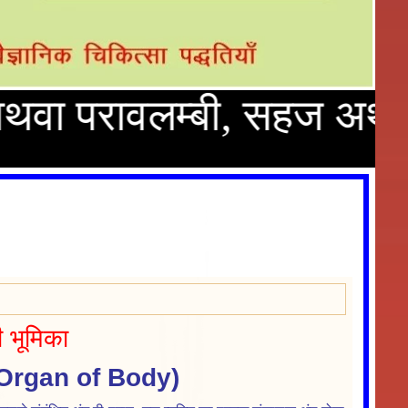
रावलम्बी, सहज अथवा दुर्लभ
 भूमिका
Organ of Body)