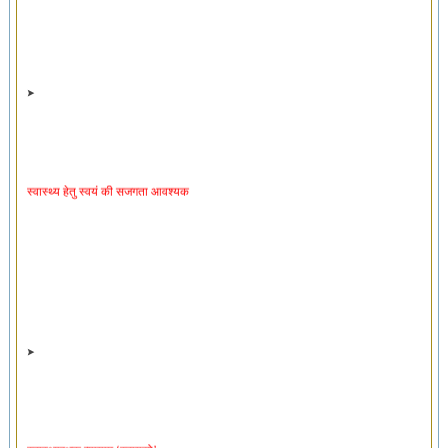
स्वास्थ्य हेतु स्वयं की सजगता आवश्यक
स्वास्थ्यरक्षक व्यायाम ‘स्वायसो’