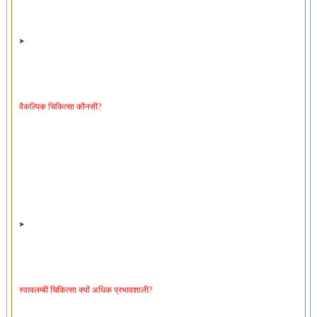
वैकल्पिक चिकित्सा कौनसी?
स्वावलम्बी चिकित्सा क्यों अधिक प्रभावशाली?