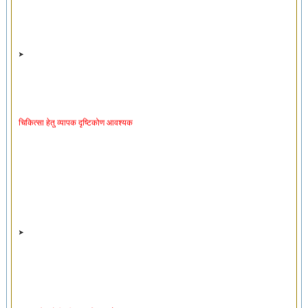
चिकित्सा हेतु व्यापक दृष्टिकोण आवश्यक
उपचार हेतु रोगी की प्राथमिकताएँ