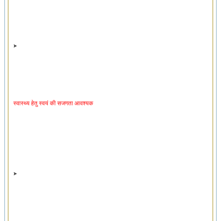
स्वास्थ्य हेतु स्वयं की सजगता आवश्यक
स्वास्थ्यरक्षक व्यायाम ‘स्वायसो’