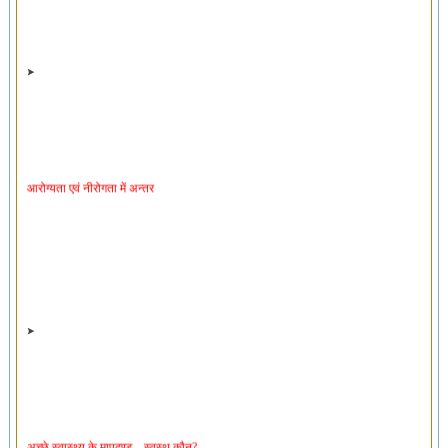
आरोग्यता एवं नीरोगता में अन्तर
अच्छे स्वास्थ्य के मापदण्ड – स्वस्थ कौन?