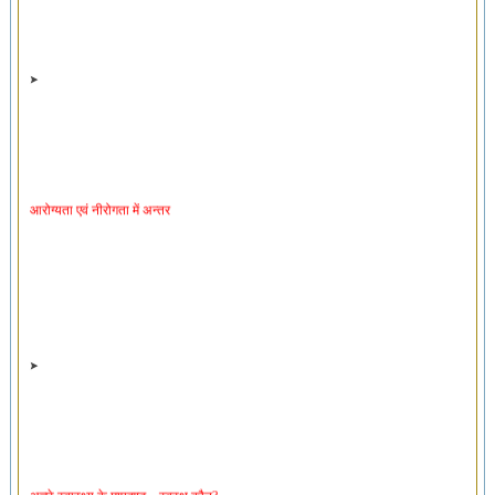
आरोग्यता एवं नीरोगता में अन्तर
अच्छे स्वास्थ्य के मापदण्ड – स्वस्थ कौन?