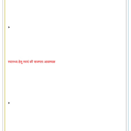
स्वास्थ्य हेतु स्वयं की सजगता आवश्यक
स्वास्थ्यरक्षक व्यायाम ‘स्वायसो’